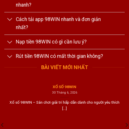
nhanh?
Cách tải app 98WIN nhanh và đơn giản
nhất?
Nạp tiền 98WIN có gì cần lưu ý?
Rút tiền 98WIN có mất thời gian không?
BÀI VIẾT MỚI NHẤT
XỔ SỐ 98WIN
30 Tháng 6, 2026
Xổ số 98WIN – Sân chơi giải trí hấp dẫn dành cho người yêu thích
[...]