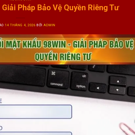
 Giải Pháp Bảo Vệ Quyền Riêng Tư
VÀO
14 THÁNG 4, 2026
BỞI
ADMIN