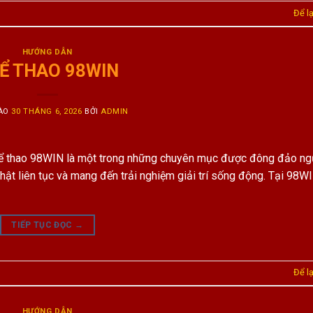
Để lạ
HƯỚNG DẪN
Ể THAO 98WIN
VÀO
30 THÁNG 6, 2026
BỞI
ADMIN
hể thao 98WIN là một trong những chuyên mục được đông đảo ng
ật liên tục và mang đến trải nghiệm giải trí sống động. Tại 98WI
TIẾP TỤC ĐỌC
→
Để lạ
HƯỚNG DẪN