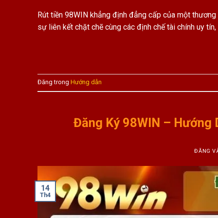
Rút tiền 98WIN khẳng định đẳng cấp của một thương hi
sự liên kết chặt chẽ cùng các định chế tài chính uy tín
Đăng trong
Hướng dẫn
Đăng Ký 98WIN – Hướng D
ĐĂNG 
14
Th4