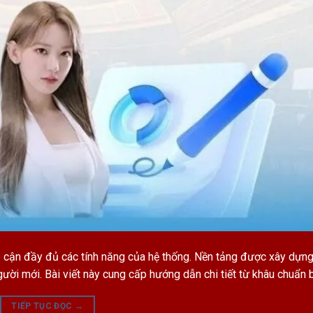
 cận đầy đủ các tính năng của hệ thống. Nền tảng được xây dựng
gười mới. Bài viết này cung cấp hướng dẫn chi tiết từ khâu chuẩn b
TIẾP TỤC ĐỌC
→