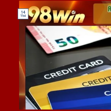
14
Th4