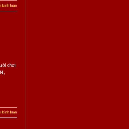
i bình luận
ười chơi
N ,
i bình luận