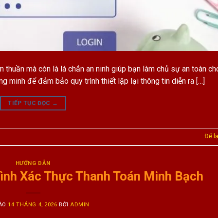
 thuần mà còn là lá chắn an ninh giúp bạn làm chủ sự an toàn cho
 minh để đảm bảo quy trình thiết lập lại thông tin diễn ra […]
TIẾP TỤC ĐỌC
→
Để lạ
HƯỚNG DẪN
rình Xác Thực Thanh Toán Minh Bạch
VÀO
14 THÁNG 4, 2026
BỞI
ADMIN