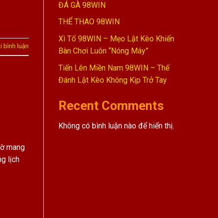
ĐÁ GÀ 98WIN
THỂ THAO 98WIN
Xì Tố 98WIN – Mẹo Lật Kèo Khiến
i bình luận
Bàn Chơi Luôn “Nóng Máy”
Tiến Lên Miền Nam 98WIN – Thế
Đánh Lật Kèo Không Kịp Trở Tay
Recent Comments
Không có bình luận nào để hiển thị.
nhờ mang
g lịch